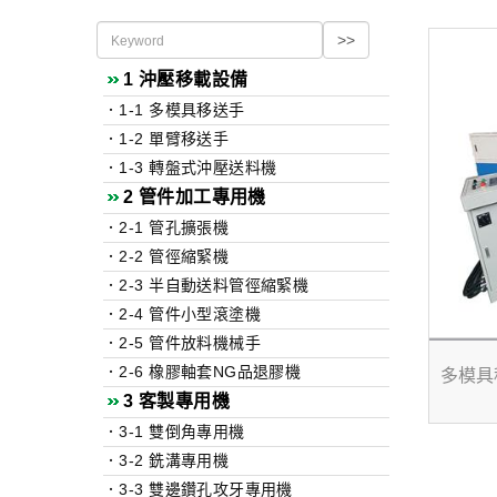
1 沖壓移載設備
．
1-1 多模具移送手
．
1-2 單臂移送手
．
1-3 轉盤式沖壓送料機
2 管件加工專用機
．
2-1 管孔擴張機
．
2-2 管徑縮緊機
．
2-3 半自動送料管徑縮緊機
．
2-4 管件小型滾塗機
．
2-5 管件放料機械手
．
2-6 橡膠軸套NG品退膠機
多模具
3 客製專用機
．
3-1 雙倒角專用機
．
3-2 銑溝專用機
．
3-3 雙邊鑽孔攻牙專用機