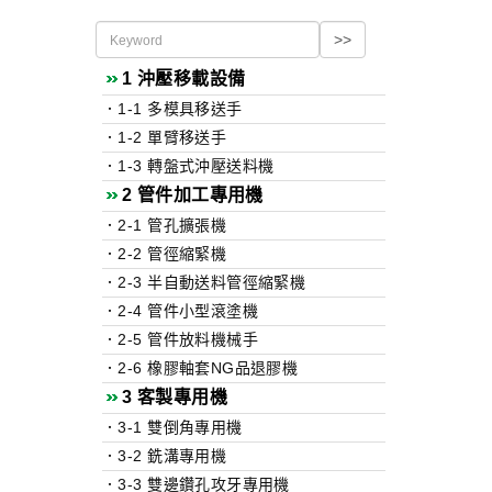
1 沖壓移載設備
．
1-1 多模具移送手
．
1-2 單臂移送手
．
1-3 轉盤式沖壓送料機
2 管件加工專用機
．
2-1 管孔擴張機
．
2-2 管徑縮緊機
．
2-3 半自動送料管徑縮緊機
．
2-4 管件小型滾塗機
．
2-5 管件放料機械手
．
2-6 橡膠軸套NG品退膠機
3 客製專用機
．
3-1 雙倒角專用機
．
3-2 銑溝專用機
．
3-3 雙邊鑽孔攻牙專用機