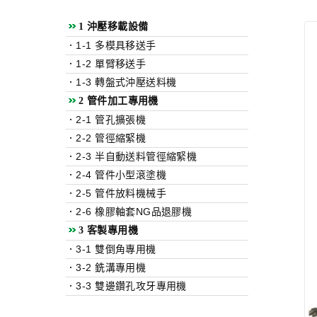
1 沖壓移載設備
．1-1 多模具移送手
．1-2 單臂移送手
．1-3 轉盤式沖壓送料機
2 管件加工專用機
．2-1 管孔擴張機
．2-2 管徑縮緊機
．2-3 半自動送料管徑縮緊機
．2-4 管件小型滾塗機
．2-5 管件放料機械手
．2-6 橡膠軸套NG品退膠機
3 客製專用機
．3-1 雙倒角專用機
．3-2 銑溝專用機
．3-3 雙邊鑽孔攻牙專用機