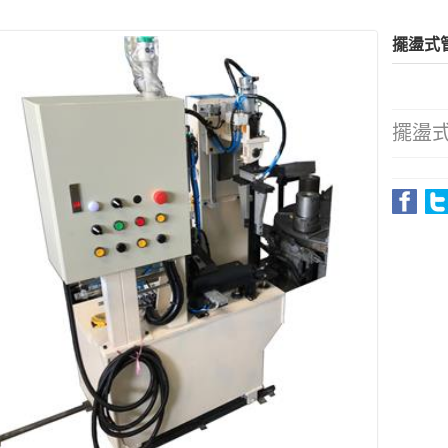
擺盪式
擺盪